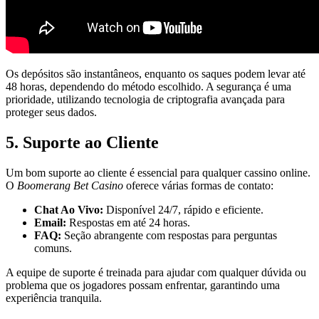
Os depósitos são instantâneos, enquanto os saques podem levar até
48 horas, dependendo do método escolhido. A segurança é uma
prioridade, utilizando tecnologia de criptografia avançada para
proteger seus dados.
5. Suporte ao Cliente
Um bom suporte ao cliente é essencial para qualquer cassino online.
O
Boomerang Bet Casino
oferece várias formas de contato:
Chat Ao Vivo:
Disponível 24/7, rápido e eficiente.
Email:
Respostas em até 24 horas.
FAQ:
Seção abrangente com respostas para perguntas
comuns.
A equipe de suporte é treinada para ajudar com qualquer dúvida ou
problema que os jogadores possam enfrentar, garantindo uma
experiência tranquila.