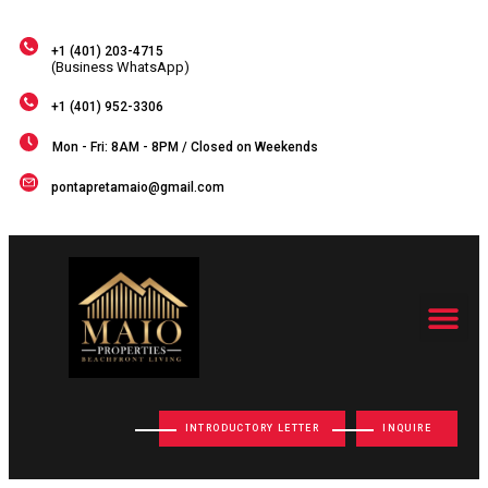
+1 (401) 203-4715
(Business WhatsApp)
+1 (401) 952-3306
Mon - Fri: 8AM - 8PM / Closed on Weekends
pontapretamaio@gmail.com
INTRODUCTORY LETTER
INQUIRE