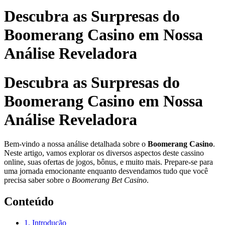
Descubra as Surpresas do
Boomerang Casino em Nossa
Análise Reveladora
Descubra as Surpresas do
Boomerang Casino em Nossa
Análise Reveladora
Bem-vindo a nossa análise detalhada sobre o
Boomerang Casino
.
Neste artigo, vamos explorar os diversos aspectos deste cassino
online, suas ofertas de jogos, bônus, e muito mais. Prepare-se para
uma jornada emocionante enquanto desvendamos tudo que você
precisa saber sobre o
Boomerang Bet Casino
.
Conteúdo
1. Introdução