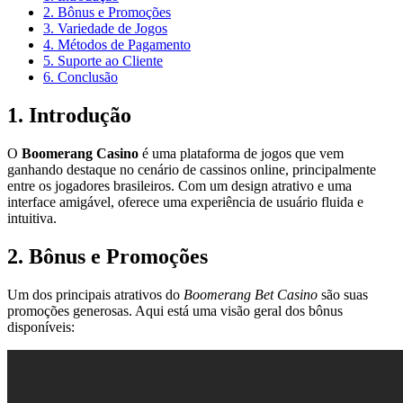
2. Bônus e Promoções
3. Variedade de Jogos
4. Métodos de Pagamento
5. Suporte ao Cliente
6. Conclusão
1. Introdução
O
Boomerang Casino
é uma plataforma de jogos que vem
ganhando destaque no cenário de cassinos online, principalmente
entre os jogadores brasileiros. Com um design atrativo e uma
interface amigável, oferece uma experiência de usuário fluida e
intuitiva.
2. Bônus e Promoções
Um dos principais atrativos do
Boomerang Bet Casino
são suas
promoções generosas. Aqui está uma visão geral dos bônus
disponíveis: