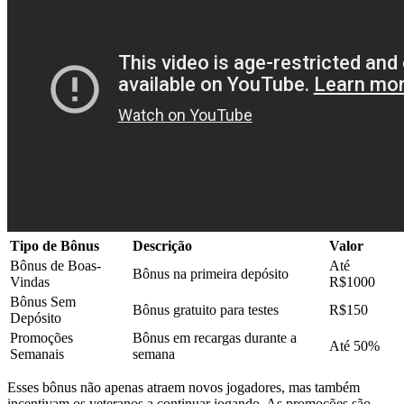
Tipo de Bônus
Descrição
Valor
Bônus de Boas-
Até
Bônus na primeira depósito
Vindas
R$1000
Bônus Sem
Bônus gratuito para testes
R$150
Depósito
Promoções
Bônus em recargas durante a
Até 50%
Semanais
semana
Esses bônus não apenas atraem novos jogadores, mas também
incentivam os veteranos a continuar jogando. As promoções são