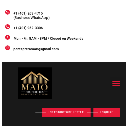
+1 (401) 203-4715
(Business WhatsApp)
+1 (401) 952-3306
Mon - Fri: 8AM - 8PM / Closed on Weekends
pontapretamaio@gmail.com
INTRODUCTORY LETTER
INQUIRE