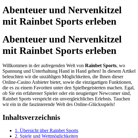
Abenteuer und Nervenkitzel
mit Rainbet Sports erleben
Abenteuer und Nervenkitzel
mit Rainbet Sports erleben
Willkommen in der aufregenden Welt von
Rainbet Sports
, wo
Spannung und Unterhaltung Hand in Hand gehen! In diesem Artikel
beleuchten wir die unzähligen Möglichkeiten, die Ihnen dieser
Online-Casino Anbieter bietet, sowie die einzigartigen Funktionen,
die es zu einem Favoriten unter den Spielbegeisterten machen. Egal,
ob Sie ein erfahrener Spieler oder ein neugieriger Newcomer sind,
Rainbet Sports verspricht ein unvergleichliches Erlebnis. Tauchen
wir ein in die faszinierende Welt des Online-Glücksspiels!
Inhaltsverzeichnis
1. Übersicht über Rainbet Sports
2. Spiele und Wettmöglichkeiten