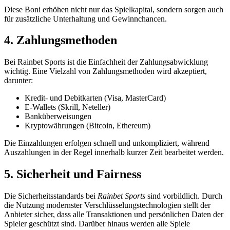
Diese Boni erhöhen nicht nur das Spielkapital, sondern sorgen auch
für zusätzliche Unterhaltung und Gewinnchancen.
4. Zahlungsmethoden
Bei Rainbet Sports ist die Einfachheit der Zahlungsabwicklung
wichtig. Eine Vielzahl von Zahlungsmethoden wird akzeptiert,
darunter:
Kredit- und Debitkarten (Visa, MasterCard)
E-Wallets (Skrill, Neteller)
Banküberweisungen
Kryptowährungen (Bitcoin, Ethereum)
Die Einzahlungen erfolgen schnell und unkompliziert, während
Auszahlungen in der Regel innerhalb kurzer Zeit bearbeitet werden.
5. Sicherheit und Fairness
Die Sicherheitsstandards bei
Rainbet Sports
sind vorbildlich. Durch
die Nutzung modernster Verschlüsselungstechnologien stellt der
Anbieter sicher, dass alle Transaktionen und persönlichen Daten der
Spieler geschützt sind. Darüber hinaus werden alle Spiele